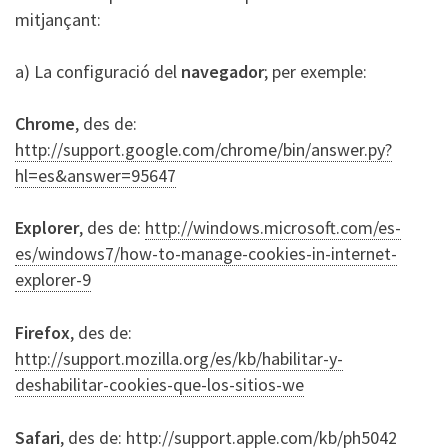
mitjançant:
a) La configuració del
navegador
; per exemple:
Chrome
, des de:
http://support.google.com/chrome/bin/answer.py?
hl=es&answer=95647
Explorer
, des de:
http://windows.microsoft.com/es-
es/windows7/how-to-manage-cookies-in-internet-
explorer-9
Firefox
, des de:
http://support.mozilla.org/es/kb/habilitar-y-
deshabilitar-cookies-que-los-sitios-we
Safari
, des de:
http://support.apple.com/kb/ph5042