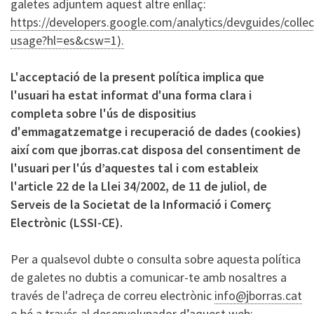
galetes adjuntem aquest altre enllaç:
https://developers.google.com/analytics/devguides/collect
usage?hl=es&csw=1).
L'acceptació de la present política implica que
l'usuari ha estat informat d'una forma clara i
completa sobre l'ús de dispositius
d'emmagatzematge i recuperació de dades (cookies)
així com que jborras.cat disposa del consentiment de
l'usuari per l'ús d’aquestes tal i com estableix
l'article 22 de la Llei 34/2002, de 11 de juliol, de
Serveis de la Societat de la Informació i Comerç
Electrònic (LSSI-CE).
Per a qualsevol dubte o consulta sobre aquesta política
de galetes no dubtis a comunicar-te amb nosaltres a
través de l'adreça de correu electrònic
info@jborras.cat
o bé a través al desenvolupador d’aquest web: