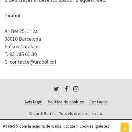
Tirabol
Ali Bei 25, 1r 2a
08010 Barcelona
Països Catalans
T. 93 185 61 30
C.
contacte@tirabol.cat
Avís legal
Política de cookies
Contacte
© Jordi Borràs - Tots els drets reservats.
Atenció
: com la majoria de webs, utilitzem cookies (galetes),
×