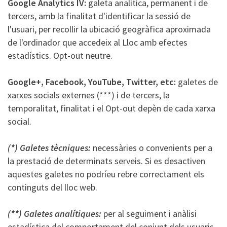
Google Analytics IV:
galeta analítica, permanent i de
tercers, amb la finalitat d'identificar la sessió de
l'usuari, per recollir la ubicació geogràfica aproximada
de l'ordinador que accedeix al Lloc amb efectes
estadístics. Opt-out neutre.
Google+, Facebook, YouTube, Twitter, etc:
galetes de
xarxes socials externes (***) i de tercers, la
temporalitat, finalitat i el Opt-out depèn de cada xarxa
social.
(*) Galetes tècniques:
necessàries o convenients per a
la prestació de determinats serveis. Si es desactiven
aquestes galetes no podríeu rebre correctament els
continguts del lloc web.
(**) Galetes analítiques:
per al seguiment i anàlisi
estadística del comportament del conjunt dels usuaris.